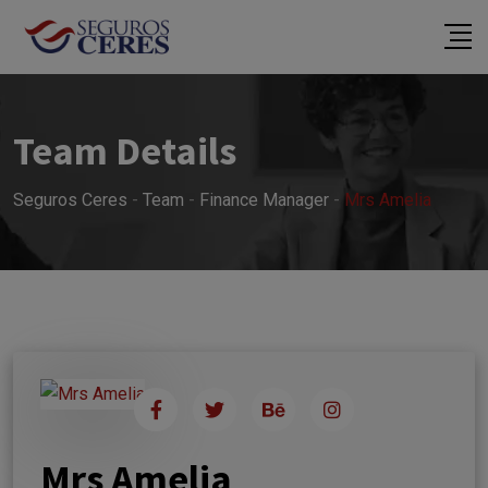
Ir
al
contenido
Team Details
Seguros Ceres
-
Team
-
Finance Manager
-
Mrs Amelia
Mrs Amelia