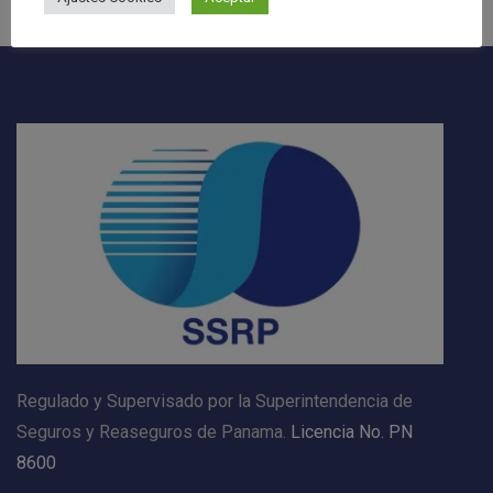
Regulado y Supervisado por la Superintendencia de
Seguros y Reaseguros de Panama.
Licencia No. PN
8600