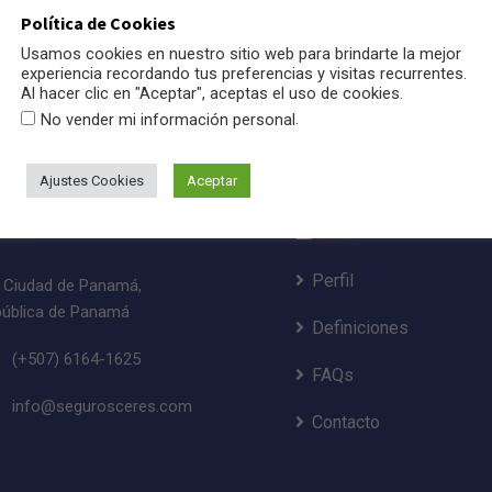
Política de Cookies
Usamos cookies en nuestro sitio web para brindarte la mejor
experiencia recordando tus preferencias y visitas recurrentes.
Al hacer clic en "Aceptar", aceptas el uso de cookies.
.
No vender mi información personal
Ajustes Cookies
Aceptar
tos Contacto
Enlaces
Perfil
Ciudad de Panamá,
ública de Panamá
Definiciones
(+507) 6164-1625
FAQs
info@segurosceres.com
Contacto